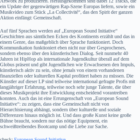
Artwork zu produzieren. Herausgekommen sind dabei 12 Tracks, die
ein Update der gegenwärtigen Rap-Szene Europas liefern, sowie ein
Musikvideo zum Stück „La Collectivité“, das den Spirit der ganzen
Aktion einfängt: Gemeinschaft.
Auf fünf Sprachen werden auf „European Sound Initiative“
Geschichten aus sämtlichen Ecken des Kontinents erzählt und das in
einem Genre, das maßgeblich über Sprache funktioniert. Doch
Kommunikation funktioniert eben nicht nur über Gesprochenes,
sondern ebenso über den künstlerischen Dialog. Seit nunmehr 40
Jahren ist HipHop als internationale Jugendkultur überall auf dem
Globus präsent und gibt Jugendlichen wie Erwachsenen den Impuls,
künstlerisch aktiv zu sein, ohne jemals von einem vorhandenen
finanziellen oder kulturellen Kapital profitiert haben zu müssen. Die
Künstler auf dieser LP sind teilweise international gefragte Profis mit
langjähriger Erfahrung, teilweise noch sehr junge Talente, die über
dieses Musikprojekt ihre Entwicklung entscheidend vorantreiben
konnten. Auch das ist eine Errungenschaft von „European Sound
Initiative“: zu zeigen, dass eine Gemeinschaft nicht von
Hierarchisierung abhängt, sondern über kulturelle und soziale
Differenzen hinaus möglich ist. Und dass große Kunst keine große
Bühne braucht, sondern nur das nötige Equipment, ein
schweißtreibendes Bootcamp und die Liebe zur Sache.
check:
European Sound Initiative