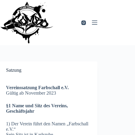
Zum
Inhalt
springen
Satzung
Vereinssatzung Farbschall e.V.
Gültig ab November 2023
§1 Name und Sitz des Vereins,
Geschäftsjahr
1) Der Verein führt den Namen „Farbschall
e.V.“
Sein Sitz ist in Karlsruhe.