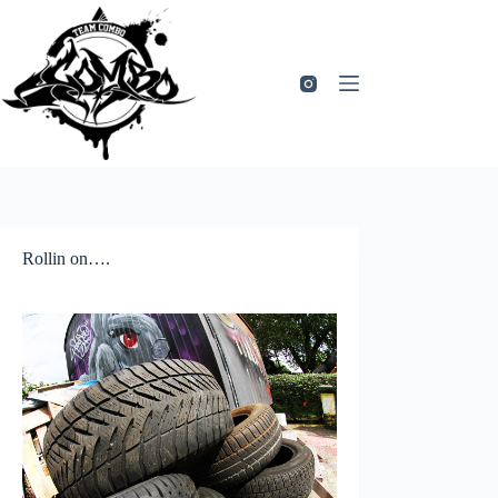
Zum
Inhalt
springen
Rollin on….