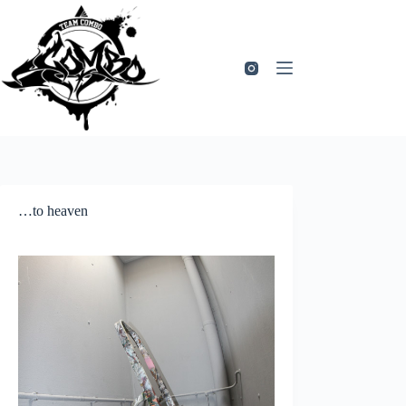
Zum
Inhalt
springen
…to heaven