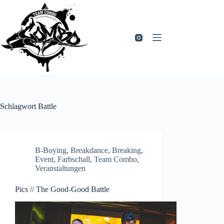
Zum
Inhalt
springen
Schlagwort
Battle
B-Boying
,
Breakdance
,
Breaking
,
Event
,
Farbschall
,
Team Combo
,
Veranstaltungen
Pics // The Good-Good Battle