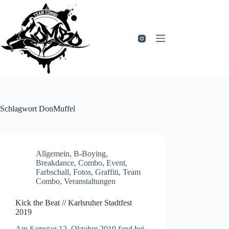
Zum
Inhalt
springen
Schlagwort
DonMuffel
Allgemein
,
B-Boying
,
Breakdance
,
Combo
,
Event
,
Farbschall
,
Fotos
,
Graffiti
,
Team
Combo
,
Veranstaltungen
Kick the Beat // Karlsruher Stadtfest
2019
Am Samstag 12. Oktober 2019 fand bei