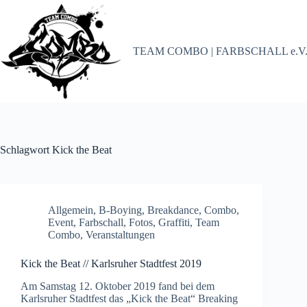
Zum
Inhalt
springen
TEAM COMBO | FARBSCHALL e.V
Schlagwort
Kick the Beat
Allgemein
,
B-Boying
,
Breakdance
,
Combo
,
Event
,
Farbschall
,
Fotos
,
Graffiti
,
Team
Combo
,
Veranstaltungen
Kick the Beat // Karlsruher Stadtfest 2019
Am Samstag 12. Oktober 2019 fand bei dem
Karlsruher Stadtfest das „Kick the Beat“ Breaking