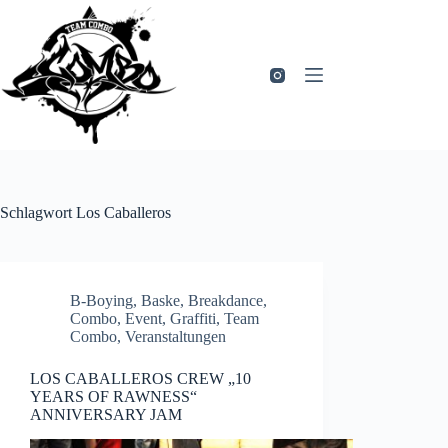
Zum
Inhalt
springen
Schlagwort
Los Caballeros
B-Boying
,
Baske
,
Breakdance
,
Combo
,
Event
,
Graffiti
,
Team
Combo
,
Veranstaltungen
LOS CABALLEROS CREW „10
YEARS OF RAWNESS“
ANNIVERSARY JAM