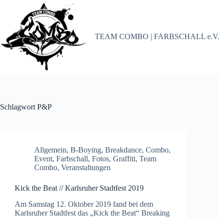
Zum
Inhalt
springen
TEAM COMBO | FARBSCHALL e.V
Schlagwort
P&P
Allgemein
,
B-Boying
,
Breakdance
,
Combo
,
Event
,
Farbschall
,
Fotos
,
Graffiti
,
Team
Combo
,
Veranstaltungen
Kick the Beat // Karlsruher Stadtfest 2019
Am Samstag 12. Oktober 2019 fand bei dem
Karlsruher Stadtfest das „Kick the Beat“ Breaking