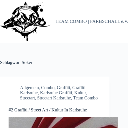
Zum
Inhalt
springen
TEAM COMBO | FARBSCHALL e.V
Schlagwort
Soker
Allgemein
,
Combo
,
Graffiti
,
Graffiti
Karlsruhe
,
Karlsruhe Graffiti
,
Kultur
,
Streetart
,
Streetart Karlsruhe
,
Team Combo
#2 Graffiti / Street Art / Kultur In Karlsruhe