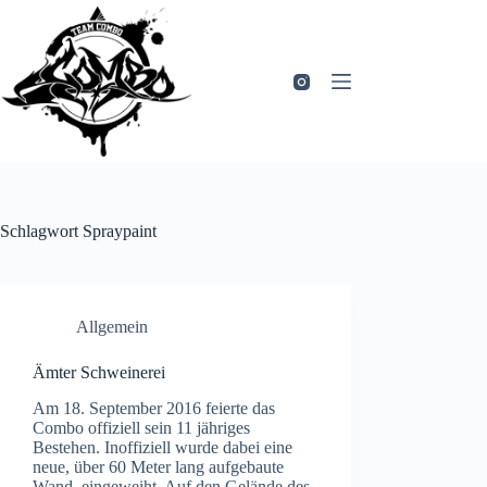
Zum
Inhalt
springen
Schlagwort
Spraypaint
Allgemein
Ämter Schweinerei
Am 18. September 2016 feierte das
Combo offiziell sein 11 jähriges
Bestehen. Inoffiziell wurde dabei eine
neue, über 60 Meter lang aufgebaute
Wand, eingeweiht. Auf den Gelände des