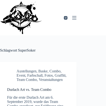
Zum
Inhalt
springen
Schlagwort
SuperSoker
Austellungen
,
Baske
,
Combo
,
Event
,
Farbschall
,
Fotos
,
Graffiti
,
Team Combo
,
Veranstaltungen
Durlach Art vs. Team Combo
Für die erste Durlach Art am 6.
September 2019, wurde das Team
Combo angefragt, zur Eröffnung eine