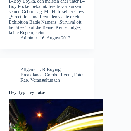
B-Boy Boyka, den meisten eher unter B-
Boy Pocket bekannt, feierte vor kurzen
seinen Geburtstag. Mit Hilfe seiner Crew
„Streetlife „ und Freunden stellte er ein
Exhibition Battle Namens „Survival oft
he Fittest“ auf die Beine. Keine Judges,
keine Regeln, keine…
Admin
16. August 2013
Allgemein
,
B-Boying
,
Breakdance
,
Combo
,
Event
,
Fotos
,
Rap
,
Veranstaltungen
Hey Typ Hey Tatse