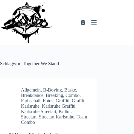
Zum
Inhalt
springen
Schlagwort
Together We Stand
Allgemein
,
B-Boying
,
Baske
,
Breakdance
,
Breaking
,
Combo
,
Farbschall
,
Fotos
,
Graffiti
,
Graffiti
Karlsruhe
,
Karlsruhe Graffiti
,
Karlsruhe Streetart
,
Kultur
,
Streetart
,
Streetart Karlsruhe
,
Team
Combo