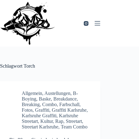
Zum
Inhalt
springen
Schlagwort
Torch
Allgemein
,
Austellungen
,
B-
Boying
,
Baske
,
Breakdance
,
Breaking
,
Combo
,
Farbschall
,
Fotos
,
Graffiti
,
Graffiti Karlsruhe
,
Karlsruhe Graffiti
,
Karlsruhe
Streetart
,
Kultur
,
Rap
,
Streetart
,
Streetart Karlsruhe
,
Team Combo