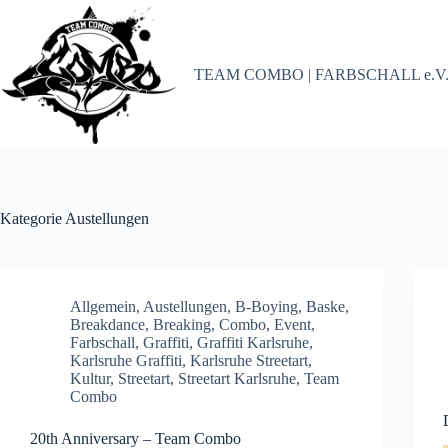
Zum
Inhalt
springen
TEAM COMBO | FARBSCHALL e.V
Kategorie
Austellungen
Allgemein
,
Austellungen
,
B-Boying
,
Baske
,
Breakdance
,
Breaking
,
Combo
,
Event
,
Farbschall
,
Graffiti
,
Graffiti Karlsruhe
,
Karlsruhe Graffiti
,
Karlsruhe Streetart
,
Kultur
,
Streetart
,
Streetart Karlsruhe
,
Team
Combo
20th Anniversary – Team Combo