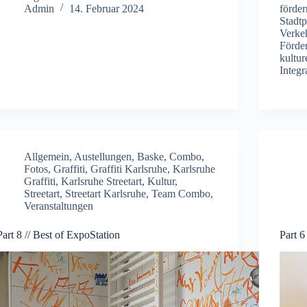
Admin
14. Februar 2024
förder
Stadt
Verke
Förder
kultur
Integ
Allgemein
,
Austellungen
,
Baske
,
Combo
,
Fotos
,
Graffiti
,
Graffiti Karlsruhe
,
Karlsruhe
Graffiti
,
Karlsruhe Streetart
,
Kultur
,
Streetart
,
Streetart Karlsruhe
,
Team Combo
,
Veranstaltungen
Part 8 // Best of ExpoStation
Part 6