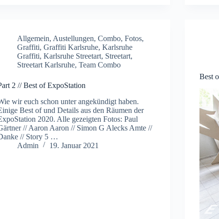
Allgemein
,
Austellungen
,
Combo
,
Fotos
,
Graffiti
,
Graffiti Karlsruhe
,
Karlsruhe
Graffiti
,
Karlsruhe Streetart
,
Streetart
,
Streetart Karlsruhe
,
Team Combo
Best o
Part 2 // Best of ExpoStation
Wie wir euch schon unter angekündigt haben.
Einige Best of und Details aus den Räumen der
ExpoStation 2020. Alle gezeigten Fotos: Paul
Gärtner // Aaron Aaron // Simon G Alecks Amte //
Danke // Story 5 …
Admin
19. Januar 2021