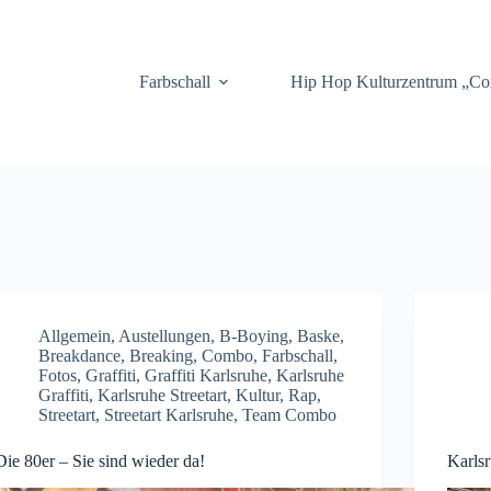
.
Farbschall
Hip Hop Kulturzentrum „C
Allgemein
,
Austellungen
,
B-Boying
,
Baske
,
Breakdance
,
Breaking
,
Combo
,
Farbschall
,
Fotos
,
Graffiti
,
Graffiti Karlsruhe
,
Karlsruhe
Graffiti
,
Karlsruhe Streetart
,
Kultur
,
Rap
,
Streetart
,
Streetart Karlsruhe
,
Team Combo
Die 80er – Sie sind wieder da!
Karlsr