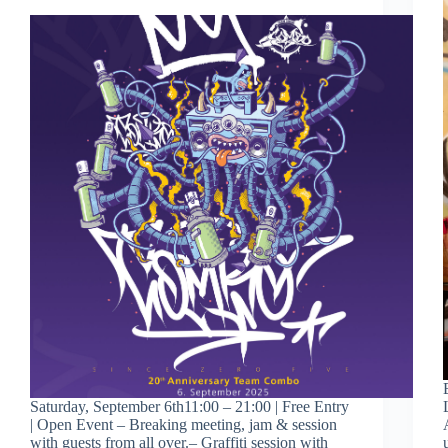
Saturday, September 6th11:00 – 21:00 | Free Entry
| Open Event – Breaking meeting, jam & session
with guests from all over.– Graffiti session with