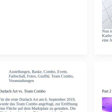
Nun is
Karlsr
eine A
Austellungen
,
Baske
,
Combo
,
Event
,
Farbschall
,
Fotos
,
Graffiti
,
Team Combo
,
Veranstaltungen
Durlach Art vs. Team Combo
Part 2
Für die erste Durlach Art am 6. September 2019,
wurde das Team Combo angefragt, zur Eröffnung
eine Fläche auf dem Marktplatz zu gestalten. Die