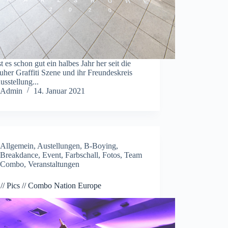
t es schon gut ein halbes Jahr her seit die
uher Graffiti Szene und ihr Freundeskreis
usstellung...
Admin
14. Januar 2021
Allgemein
,
Austellungen
,
B-Boying
,
Breakdance
,
Event
,
Farbschall
,
Fotos
,
Team
Combo
,
Veranstaltungen
 // Pics // Combo Nation Europe