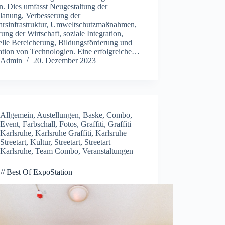
n. Dies umfasst Neugestaltung der
planung, Verbesserung der
hrsinfrastruktur, Umweltschutzmaßnahmen,
ung der Wirtschaft, soziale Integration,
elle Bereicherung, Bildungsförderung und
ration von Technologien. Eine erfolgreiche…
Admin
20. Dezember 2023
Allgemein
,
Austellungen
,
Baske
,
Combo
,
Event
,
Farbschall
,
Fotos
,
Graffiti
,
Graffiti
Karlsruhe
,
Karlsruhe Graffiti
,
Karlsruhe
Streetart
,
Kultur
,
Streetart
,
Streetart
Karlsruhe
,
Team Combo
,
Veranstaltungen
 // Best Of ExpoStation