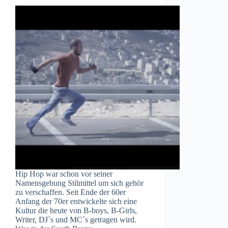
Hip Hop war schon vor seiner
Namensgebung Stilmittel um sich gehör
zu verschaffen. Seit Ende der 60er
Anfang der 70er entwickelte sich eine
Kultur die heute von B-boys, B-Girls,
Writer, DJ´s und MC´s getragen wird.