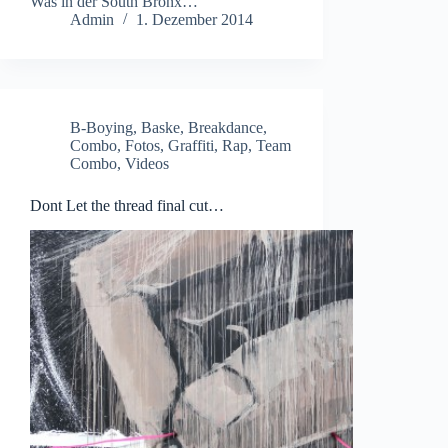
Was in der South Bronx…
Admin
1. Dezember 2014
B-Boying
,
Baske
,
Breakdance
,
Combo
,
Fotos
,
Graffiti
,
Rap
,
Team
Combo
,
Videos
Dont Let the thread final cut…