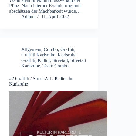
Wand steht direkt im Flussverlauf der
Pfinz. Nach interner Evaluierung und
abschätzen der Machbarkeit wurde…
Admin
11. April 2022
Allgemein
,
Combo
,
Graffiti
,
Graffiti Karlsruhe
,
Karlsruhe
Graffiti
,
Kultur
,
Streetart
,
Streetart
Karlsruhe
,
Team Combo
#2 Graffiti / Street Art / Kultur In
Karlsruhe