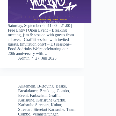
Saturday, September 6th11:00 – 21:00 |
Free Entry | Open Event – Breaking
meeting, jam & session with guests from
all over.– Graffiti session with invited
guests. (invitation only!)– DJ sessions–
Food & drinks We’re celebrating our
20th anniversary with…
Admin
27. Juli 2025
Allgemein
,
B-Boying
,
Baske
,
Breakdance
,
Breaking
,
Combo
,
Event
,
Farbschall
,
Graffiti
Karlsruhe
,
Karlsruhe Graffiti
,
Karlsruhe Streetart
,
Kultur
,
Streetart
,
Streetart Karlsruhe
,
Team
Combo
,
Veranstaltungen