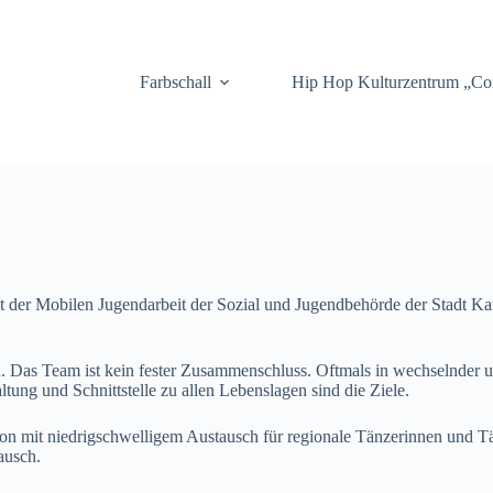
.
Farbschall
Hip Hop Kulturzentrum „C
er Mobilen Jugendarbeit der Sozial und Jugendbehörde der Stadt Karlsr
 Das Team ist kein fester Zusammenschluss. Oftmals in wechselnder 
ung und Schnittstelle zu allen Lebenslagen sind die Ziele.
n mit niedrigschwelligem Austausch für regionale Tänzerinnen und Tän
ausch.