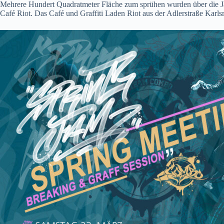
Mehrere Hundert Quadratmeter Fläche zum sprühen wurden über die Ja
Café Riot. Das Café und Graffiti Laden Riot aus der Adlerstraße Karls