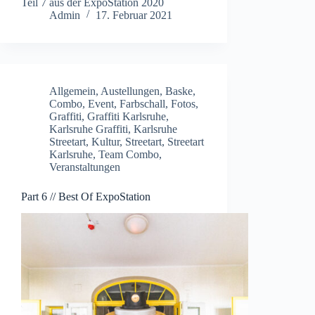
Teil 7 aus der ExpoStation 2020
Admin
17. Februar 2021
Allgemein
,
Austellungen
,
Baske
,
Combo
,
Event
,
Farbschall
,
Fotos
,
Graffiti
,
Graffiti Karlsruhe
,
Karlsruhe Graffiti
,
Karlsruhe
Streetart
,
Kultur
,
Streetart
,
Streetart
Karlsruhe
,
Team Combo
,
Veranstaltungen
Part 6 // Best Of ExpoStation