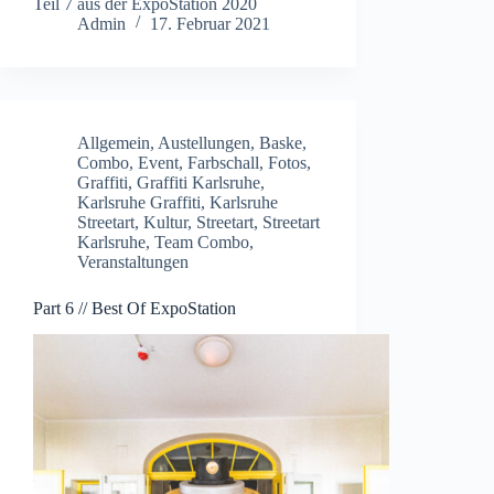
Teil 7 aus der ExpoStation 2020
Admin
17. Februar 2021
Allgemein
,
Austellungen
,
Baske
,
Combo
,
Event
,
Farbschall
,
Fotos
,
Graffiti
,
Graffiti Karlsruhe
,
Karlsruhe Graffiti
,
Karlsruhe
Streetart
,
Kultur
,
Streetart
,
Streetart
Karlsruhe
,
Team Combo
,
Veranstaltungen
Part 6 // Best Of ExpoStation