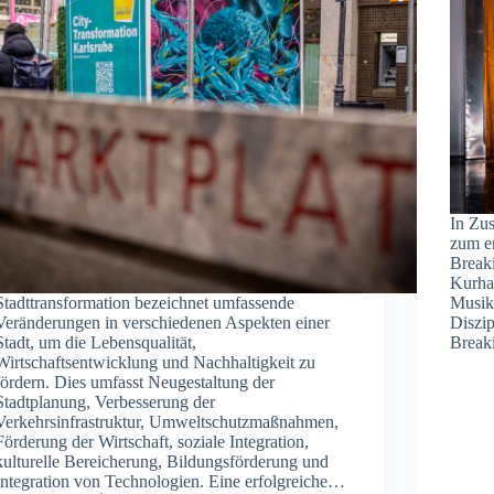
In Zu
zum er
Breaki
Kurha
Stadttransformation bezeichnet umfassende
Musik
Veränderungen in verschiedenen Aspekten einer
Diszip
Stadt, um die Lebensqualität,
Break
Wirtschaftsentwicklung und Nachhaltigkeit zu
fördern. Dies umfasst Neugestaltung der
Stadtplanung, Verbesserung der
Verkehrsinfrastruktur, Umweltschutzmaßnahmen,
Förderung der Wirtschaft, soziale Integration,
kulturelle Bereicherung, Bildungsförderung und
Integration von Technologien. Eine erfolgreiche…