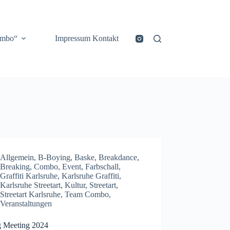
ombo“
Impressum Kontakt
Allgemein
,
B-Boying
,
Baske
,
Breakdance
,
Breaking
,
Combo
,
Event
,
Farbschall
,
Graffiti Karlsruhe
,
Karlsruhe Graffiti
,
Karlsruhe Streetart
,
Kultur
,
Streetart
,
Streetart Karlsruhe
,
Team Combo
,
Veranstaltungen
g Meeting 2024