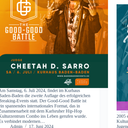
Am Samstag, 6. Juli 2024, findet im Kurhaus
Baden-Baden die zweite Auflage des erfolgreichen
Breaking-Events statt. Der Good-Good Battle ist
ein spannendes internationales Format, das in
Zusammenarbeit mit dem Karlsruher Hip-Hop
Kulturzentrum Combo ins Leben gerufen wurde.
2005 
Es verbindet modernen…
Kultu
Admin
17. Juni 2024
Jugen