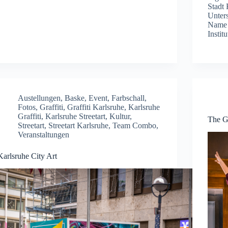
Stadt 
Unter
Name 
Insti
Austellungen
,
Baske
,
Event
,
Farbschall
,
Fotos
,
Graffiti
,
Graffiti Karlsruhe
,
Karlsruhe
Graffiti
,
Karlsruhe Streetart
,
Kultur
,
The G
Streetart
,
Streetart Karlsruhe
,
Team Combo
,
Veranstaltungen
Karlsruhe City Art