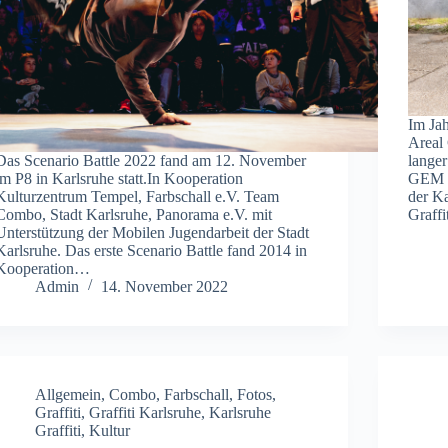
Im Ja
Areal 
Das Scenario Battle 2022 fand am 12. November
lange
im P8 in Karlsruhe statt.In Kooperation
GEM 
Kulturzentrum Tempel, Farbschall e.V. Team
der Ka
Combo, Stadt Karlsruhe, Panorama e.V. mit
Graffi
Unterstützung der Mobilen Jugendarbeit der Stadt
Karlsruhe. Das erste Scenario Battle fand 2014 in
Kooperation…
Admin
14. November 2022
Allgemein
,
Combo
,
Farbschall
,
Fotos
,
Graffiti
,
Graffiti Karlsruhe
,
Karlsruhe
Graffiti
,
Kultur