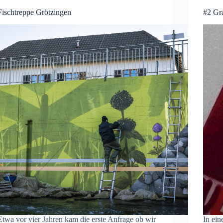
Fischtreppe Grötzingen
#2 Gra
Etwa vor vier Jahren kam die erste Anfrage ob wir
In ein