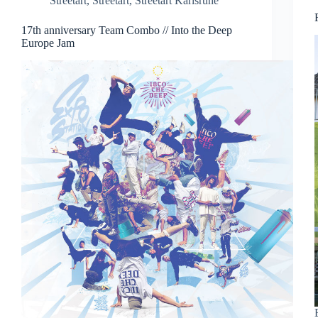
Streetart
,
Streetart
,
Streetart Karlsruhe
17th anniversary Team Combo // Into the Deep
Europe Jam