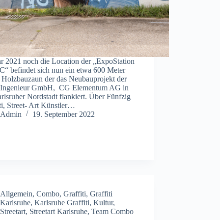
hr 2021 noch die Location der „ExpoStation
C“ befindet sich nun ein etwa 600 Meter
r Holzbauzaun der das Neubauprojekt der
Ingenieur GmbH, CG Elementum AG in
rlsruher Nordstadt flankiert. Über Fünfzig
ti, Street- Art Künstler…
Admin
19. September 2022
Allgemein
,
Combo
,
Graffiti
,
Graffiti
Karlsruhe
,
Karlsruhe Graffiti
,
Kultur
,
Streetart
,
Streetart Karlsruhe
,
Team Combo