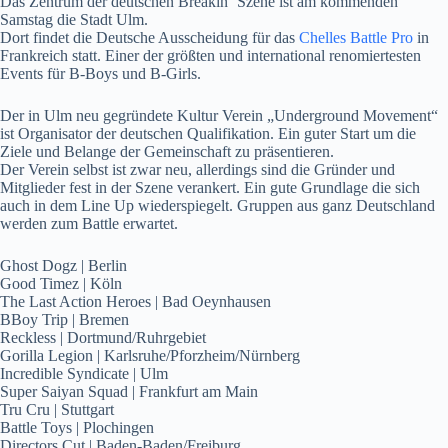
Das Zentrum der deutschen Breakin´ Szene ist am kommenden
Samstag die Stadt Ulm.
Dort findet die Deutsche Ausscheidung für das
Chelles Battle Pro
in
Frankreich statt. Einer der größten und international renomiertesten
Events für B-Boys und B-Girls.
Der in Ulm neu gegründete Kultur Verein „Underground Movement“
ist Organisator der deutschen Qualifikation. Ein guter Start um die
Ziele und Belange der Gemeinschaft zu präsentieren.
Der Verein selbst ist zwar neu, allerdings sind die Gründer und
Mitglieder fest in der Szene verankert. Ein gute Grundlage die sich
auch in dem Line Up wiederspiegelt. Gruppen aus ganz Deutschland
werden zum Battle erwartet.
Ghost Dogz | Berlin
Good Timez | Köln
The Last Action Heroes | Bad Oeynhausen
BBoy Trip | Bremen
Reckless | Dortmund/Ruhrgebiet
Gorilla Legion | Karlsruhe/Pforzheim/Nürnberg
Incredible Syndicate | Ulm
Super Saiyan Squad | Frankfurt am Main
Tru Cru | Stuttgart
Battle Toys | Plochingen
Directors Cut | Baden-Baden/Freiburg